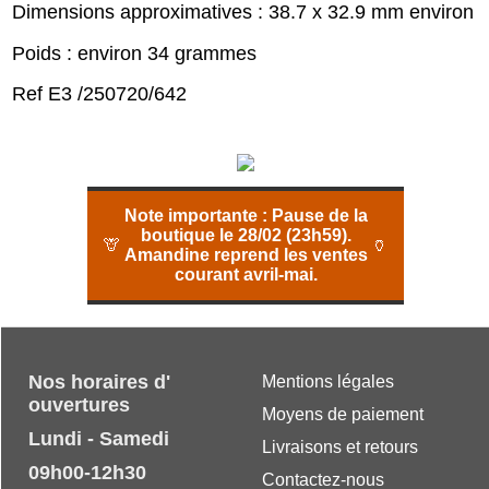
Dimensions approximatives : 38.7 x 32.9 mm environ
Poids : environ 34 grammes
Ref E3 /250720/642
Note importante :
Pause de la
boutique le 28/02 (23h59).
🦒
🏺
Amandine reprend les ventes
courant avril-mai.
Nos horaires d'
Mentions légales
ouvertures
Moyens de paiement
Lundi - Samedi
Livraisons et retours
09h00-12h30
Contactez-nous