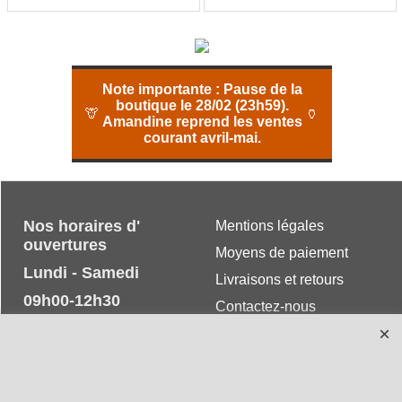
Note importante :
Pause de la
boutique le 28/02 (23h59).
🦒
🏺
Amandine reprend les ventes
courant avril-mai.
Nos horaires d'
Mentions légales
ouvertures
Moyens de paiement
Lundi - Samedi
Livraisons et retours
09h00-12h30
Contactez-nous
13h30 - 19h00
CGV
Téléphone :
+33 (0) 9 62 14 69 09