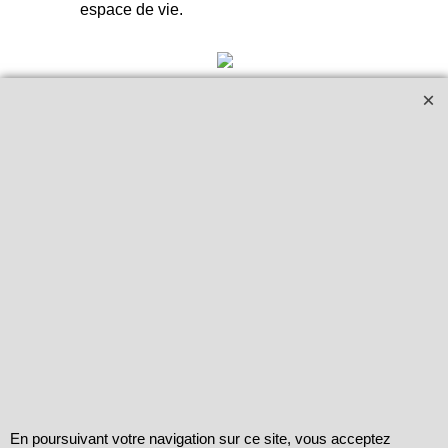
espace de vie.
Note importante :
Pause de la
boutique le 28/02 (23h59).
🦒
🏺
Amandine reprend les ventes
courant avril-mai.
Nos horaires d'
Mentions légales
ouvertures
Moyens de paiement
Lundi - Samedi
Livraisons et retours
09h00-12h30
Contactez-nous
13h30 - 19h00
CGV
Téléphone :
En poursuivant votre navigation sur ce site, vous acceptez
+33 (0) 9 62 14 69 09