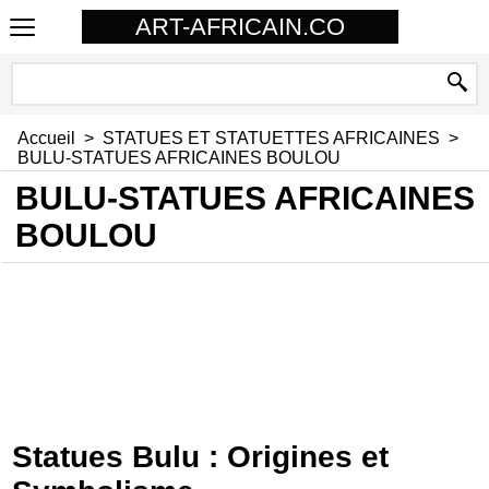
ART-AFRICAIN.CO
Accueil
>
STATUES ET STATUETTES AFRICAINES
>
BULU-STATUES AFRICAINES BOULOU
BULU-STATUES AFRICAINES
BOULOU
Masque africain, statue africaine ,ethnie
Boulou/Bulu ,pour une déco africaine ou une
deco ethnique Chic , Art-africain.co sera
assurément votre partenaire.
Statues Bulu : Origines et