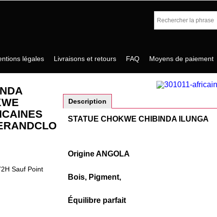
ntions légales
Livraisons et retours
FAQ
Moyens de paiement
INDA
KWE
Description
ICAINES
STATUE CHOKWE CHIBINDA ILUNGA
ERANDCLO
Origine ANGOLA
72H Sauf Point
Bois, Pigment,
Équilibre parfait