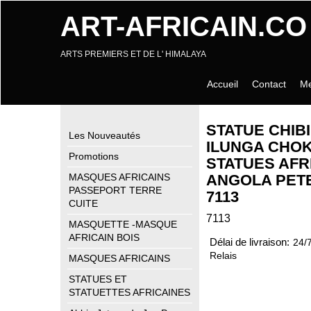
ART-AFRICAIN.CO
ARTS PREMIERS ET DE L' HIMALAYA
Accueil
Contact
Me
STATUE CHIB
Les Nouveautés
ILUNGA CHO
Promotions
STATUES AFR
ANGOLA PET
MASQUES AFRICAINS
PASSEPORT TERRE
7113
CUITE
7113
MASQUETTE -MASQUE
AFRICAIN BOIS
Délai de livraison:
24/
Relais
MASQUES AFRICAINS
STATUES ET
STATUETTES AFRICAINES