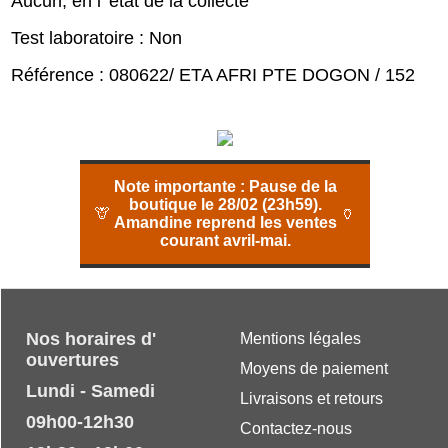
Aucun, en l' état de la collecte
Test laboratoire : Non
Référence : 080622/ ETA AFRI PTE DOGON / 152
Note importante :
Pause de la
boutique le 28/02 (23h59).
🦒
🏺
Amandine reprend les ventes
courant avril-mai.
Nos horaires d'
Mentions légales
ouvertures
Moyens de paiement
Lundi - Samedi
Livraisons et retours
09h00-12h30
Contactez-nous