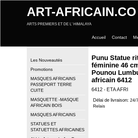
ART-AFRICAIN.CO
ARTS PREMIERS ET DE L' HIMALAYA
Accueil
Contact
Me
Punu Statue ri
Les Nouveautés
féminine 46 c
Promotions
Pounou Lumbu
africain 6412
MASQUES AFRICAINS
PASSEPORT TERRE
6412 - ETA AFRI
CUITE
MASQUETTE -MASQUE
Délai de livraison:
24/
AFRICAIN BOIS
Relais
MASQUES AFRICAINS
STATUES ET
STATUETTES AFRICAINES