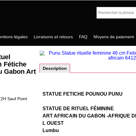
ntions légales
Livraisons et retours
FAQ
Moyens de paiement
tuel
m Fétiche
Description
 Gabon Art
STATUE FETICHE POUNOU PUNU
72H Sauf Point
STATUE DE RITUEL FÉMININE
ART AFRICAIN DU GABON -AFRIQUE D
L OUEST
Lumbu