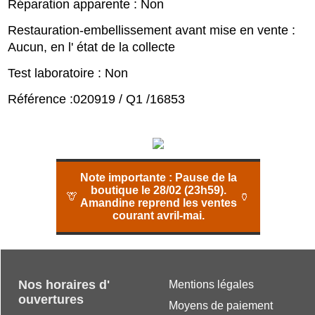
Réparation apparente : Non
Restauration-embellissement avant mise en vente :
Aucun, en l' état de la collecte
Test laboratoire : Non
Référence :020919 / Q1 /16853
Note importante :
Pause de la
boutique le 28/02 (23h59).
🦒
🏺
Amandine reprend les ventes
courant avril-mai.
Nos horaires d'
Mentions légales
ouvertures
Moyens de paiement