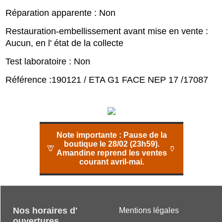
Réparation apparente : Non
Restauration-embellissement avant mise en vente :
Aucun, en l' état de la collecte
Test laboratoire : Non
Référence :190121 / ETA G1 FACE NEP 17 /17087
Note importante :
Pause de la
boutique le 28/02 (23h59).
🦒
🏺
Amandine reprend les ventes
courant avril-mai.
Nos horaires d'
Mentions légales
ouvertures