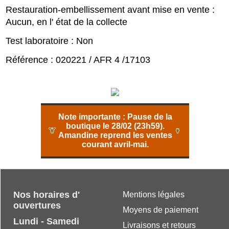
Restauration-embellissement avant mise en vente :
Aucun, en l' état de la collecte
Test laboratoire : Non
Référence : 020221 / AFR 4 /17103
Note importante :
Pause de la
boutique le 28/02 (23h59).
🦒
🏺
Amandine reprend les ventes
courant avril-mai.
Nos horaires d'
Mentions légales
ouvertures
Moyens de paiement
Lundi - Samedi
Livraisons et retours