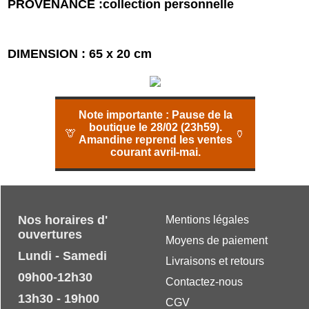
PROVENANCE :collection personnelle
DIMENSION : 65 x 20 cm
Note importante :
Pause de la
boutique le 28/02 (23h59).
🦒
🏺
Amandine reprend les ventes
courant avril-mai.
Nos horaires d'
Mentions légales
ouvertures
Moyens de paiement
Lundi - Samedi
Livraisons et retours
09h00-12h30
Contactez-nous
13h30 - 19h00
CGV