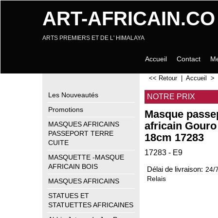
ART-AFRICAIN.CO
ARTS PREMIERS ET DE L' HIMALAYA
Accueil
Contact
Me
<< Retour
|
Accueil
Les Nouveautés
NOTRE PRIX
Promotions
Masque passe
africain Gouro
MASQUES AFRICAINS
PASSEPORT TERRE
18cm 17283
CUITE
17283 - E9
MASQUETTE -MASQUE
AFRICAIN BOIS
Délai de livraison:
24/
Relais
MASQUES AFRICAINS
STATUES ET
STATUETTES AFRICAINES