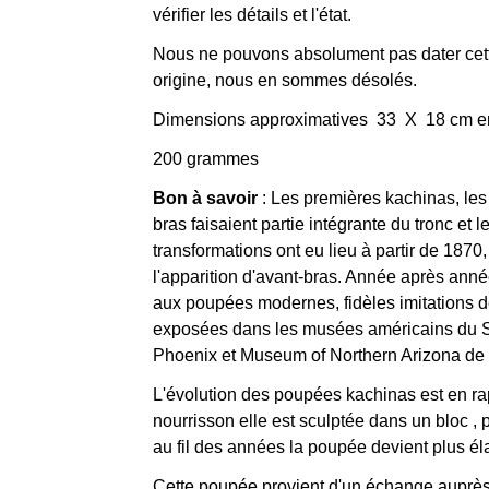
vérifier les détails et l'état.
Nous ne pouvons absolument pas dater cette 
origine, nous en sommes désolés.
Dimensions approximatives 33 X 18 cm e
200 grammes
Bon à savoir
: Les premières kachinas, les P
bras faisaient partie intégrante du tronc et 
transformations ont eu lieu à partir de 187
l'apparition d'avant-bras. Année après année
aux poupées modernes, fidèles imitations 
exposées dans les musées américains du 
Phoenix et Museum of Northern Arizona de F
L'évolution des poupées kachinas est en rapp
nourrisson elle est sculptée dans un bloc , 
au fil des années la poupée devient plus él
Cette poupée provient d'un échange auprès 