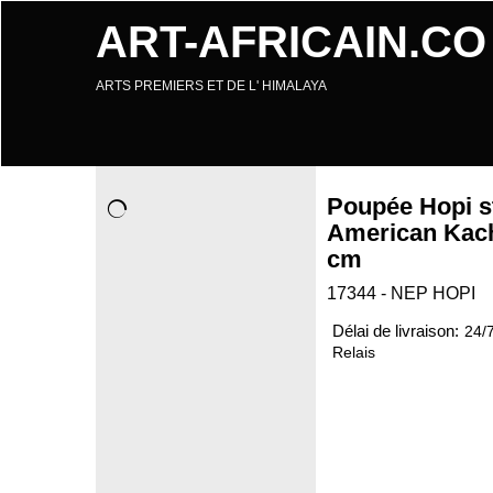
ART-AFRICAIN.CO
ARTS PREMIERS ET DE L' HIMALAYA
Poupée Hopi st
American Kach
cm
17344 - NEP HOPI
Délai de livraison:
24/
Relais