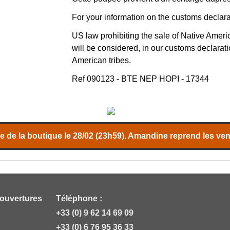
For your information on the customs declara
US law prohibiting the sale of Native America
will be considered, in our customs declaratio
American tribes.
Ref 090123 - BTE NEP HOPI - 17344
 de la boutique le 28/02 (23h59). Amandine reprend les vent
 ouvertures
Téléphone :
+33 (0) 9 62 14 69 09
+33 (0) 6 76 95 36 33