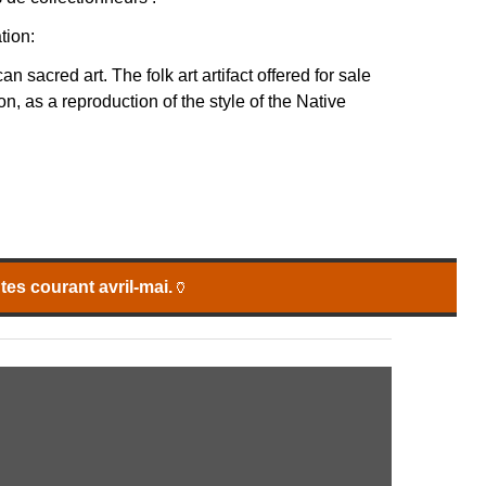
tion:
n sacred art. The folk art artifact offered for sale
n, as a reproduction of the style of the Native
es courant avril-mai.
🏺