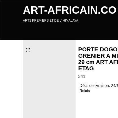
ART-AFRICAIN.CO
ARTS PREMIERS ET DE L' HIMALAYA
PORTE DOGO
GRENIER A MIL
29 cm ART AF
ETAG
341
Délai de livraison:
24/
Relais