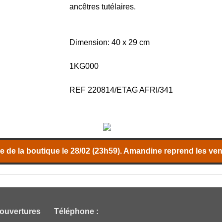
ancêtres tutélaires.
Dimension: 40 x 29 cm
1KG000
REF 220814/ETAG AFRI/341
 de la boutique le 28/02 (23h59). Amandine reprend les vent
 ouvertures
Téléphone :