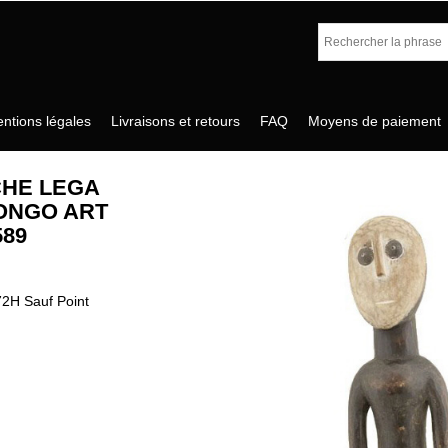
ntions légales
Livraisons et retours
FAQ
Moyens de paiement
CHE LEGA
ONGO ART
589
72H Sauf Point