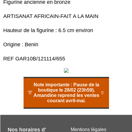
Figurine ancienne en bronze
ARTISANAT AFRICAIN-FAIT A LA MAIN
Hauteur de la figurine : 6.5 cm environ
Origine : Benin
REF GAR10B/121114/655
Note importante :
Pause de la
boutique le 28/02 (23h59).
🦒
🏺
Amandine reprend les ventes
courant avril-mai.
Nos horaires d'
Mentions légales