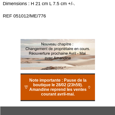
Dimensions : H 21 cm L 7.5 cm +/-.
REF 051012/ME/776
Note importante :
Pause de la
boutique le 28/02 (23h59).
🦒
🏺
Amandine reprend les ventes
courant avril-mai.