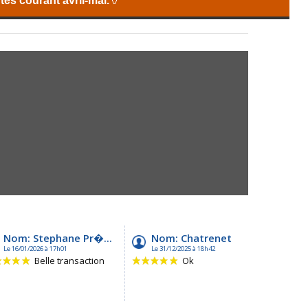
es courant avril-mai.
🏺