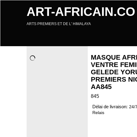
ART-AFRICAIN.CO
ARTS PREMIERS ET DE L' HIMALAYA
MASQUE AFR
VENTRE FEMI
GELEDE YOR
PREMIERS NI
AA845
845
Délai de livraison:
24/
Relais