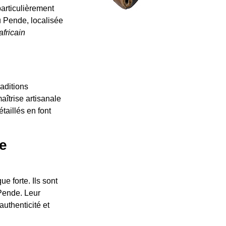
particulièrement
u Pende, localisée
africain
aditions
aîtrise artisanale
taillés en font
e
e forte. Ils sont
 Pende. Leur
uthenticité et