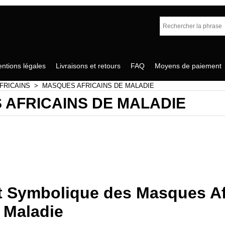
ntions légales
Livraisons et retours
FAQ
Moyens de paiement
FRICAINS
>
MASQUES AFRICAINS DE MALADIE
AFRICAINS DE MALADIE
 galerie d ' art africain , vous propose des centaine
s que des masques de malade ou de maladie à des p
et Symbolique des Masques Af
 Maladie