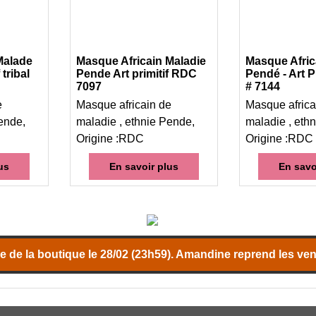
Malade
Masque Africain Maladie
Masque Afric
 tribal
Pende Art primitif RDC
Pendé - Art P
7097
# 7144
e
Masque africain de
Masque africa
ende,
maladie , ethnie Pende,
maladie , eth
Origine :RDC
Origine :RDC
us
En savoir plus
En savo
 de la boutique le 28/02 (23h59). Amandine reprend les vent