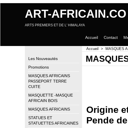
ART-AFRICAIN.CO
ARTS PREMIERS ET DE L' HIMALAYA
Accueil
Contact
Me
Accueil
>
MASQUES A
MASQUES 
Les Nouveautés
Promotions
MASQUES AFRICAINS
PASSEPORT TERRE
Art-africain.co ,
CUITE
et uniques , tel
MASQUETTE -MASQUE
intermédiaires .
AFRICAIN BOIS
Origine 
MASQUES AFRICAINS
Pende de
STATUES ET
STATUETTES AFRICAINES