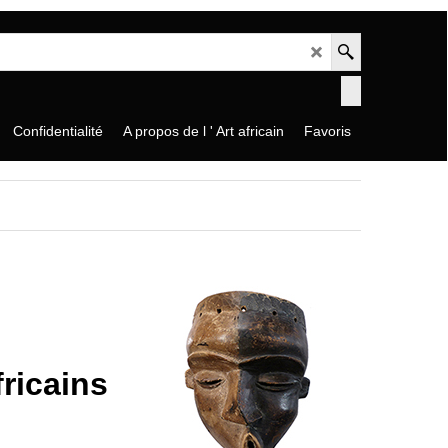
Confidentialité
A propos de l ' Art africain
Favoris
s de pièces rares
rix sans
ricains