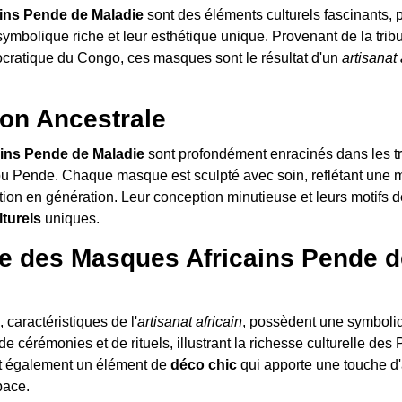
ins Pende de Maladie
sont des éléments culturels fascinants, 
symbolique riche et leur esthétique unique. Provenant de la trib
ratique du Congo, ces masques sont le résultat d'un
artisanat 
ion Ancestrale
ins Pende de Maladie
sont profondément enracinés dans les tr
ibu Pende. Chaque masque est sculpté avec soin, reflétant une m
ion en génération. Leur conception minutieuse et leurs motifs dé
turels
uniques.
e des Masques Africains Pende d
aractéristiques de l'
artisanat africain
, possèdent une symboliqu
 de cérémonies et de rituels, illustrant la richesse culturelle des
it également un élément de
déco chic
qui apporte une touche d'a
pace.