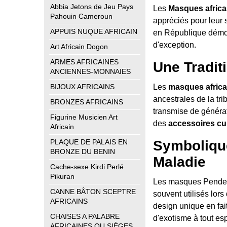
Abbia Jetons de Jeu Pays
Les
Masques africa
Pahouin Cameroun
appréciés pour leur 
APPUIS NUQUE AFRICAIN
en République démoc
d'exception.
Art Africain Dogon
ARMES AFRICAINES
Une Tradit
ANCIENNES-MONNAIES
Les
masques africa
BIJOUX AFRICAINS
ancestrales de la tr
BRONZES AFRICAINS
transmise de générat
Figurine Musicien Art
des
accessoires cul
Africain
Symboliqu
PLAQUE DE PALAIS EN
BRONZE DU BENIN
Maladie
Cache-sexe Kirdi Perlé
Pikuran
Les masques Pende, c
CANNE BÂTON SCEPTRE
souvent utilisés lors
AFRICAINS
design unique en fa
CHAISES A PALABRE
d'exotisme à tout es
AFRICAINES OU SIÈGES