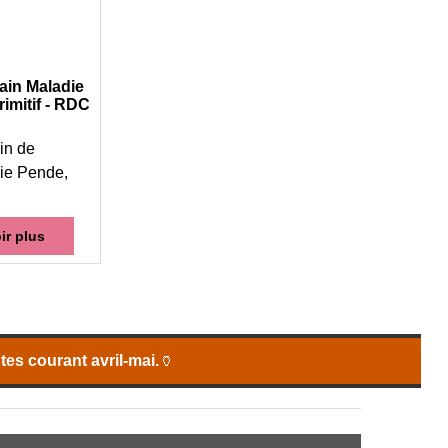
ain Maladie
rimitif - RDC
in de
nie Pende,
ir plus
es courant avril-mai.
🏺