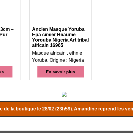
33cm –
Ancien Masque Yoruba
 Pur
Epa cimier Heaume
Yorouba Nigeria Art tribal
africain 16965
Masque africain , ethnie
Yoruba, Origine : Nigeria
us
En savoir plus
 de la boutique le 28/02 (23h59). Amandine reprend les vent