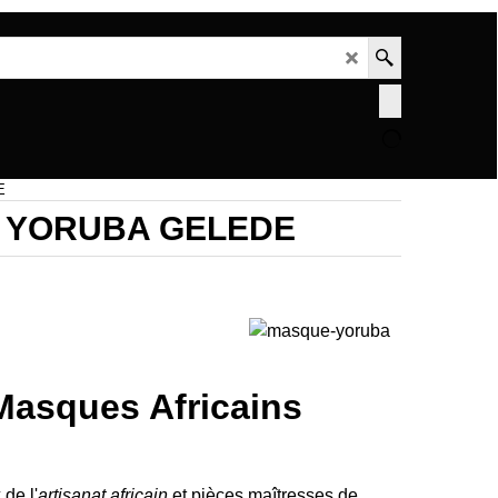
E
 YORUBA GELEDE
 ethnique Chic , Art-
Masques Africains
 de l'
artisanat africain
et pièces maîtresses de