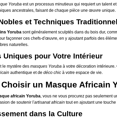
que Yoruba
est un processus minutieux qui requiert un talent et
niques ancestrales, faisant de chaque pièce une œuvre unique.
Nobles et Techniques Traditionne
ins Yoruba
sont généralement sculptés dans du bois dur, comme 
pour façonner ces chefs-d'œuvre, en y ajoutant parfois des éléme
bres naturelles.
 Uniques pour Votre Intérieur
et le mystère des
masques Yoruba
à votre décoration intérieure
ricain
authentique et de
déco chic
à votre espace de vie.
 Choisir un Masque Africain 
que africain Yoruba
, vous ne vous procurez pas seulement un 
casion de soutenir l'
artisanat africain
tout en ajoutant une touche d
ssement dans la Culture