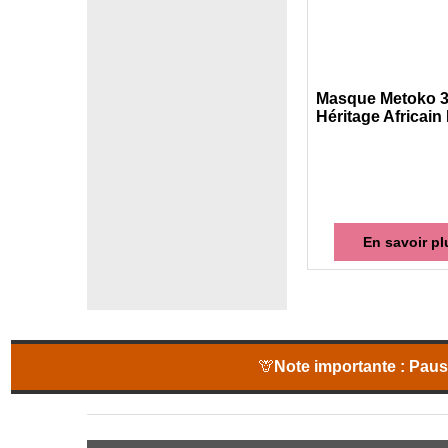
Masque Metoko 
Héritage Africain
En savoir pl
🦒
Note importante :
Pause