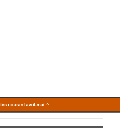
es courant avril-mai.
🏺