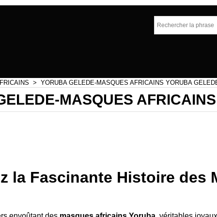
FRICAINS
>
YORUBA GELEDE-MASQUES AFRICAINS YORUBA GELED
GELEDE-MASQUES AFRICAINS
statue africaine ,pour une déco africaine ou une deco
assurément votre partenaire.
 la Fascinante Histoire des 
ers envoûtant des
masques africains Yoruba
, véritables joyaux