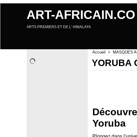
ART-AFRICAIN.CO
ARTS PREMIERS ET DE L' HIMALAYA
Accueil
>
MASQUES A
YORUBA 
Masque africain, 
africain.co sera 
Découvrez
Yoruba
Plongez dans l'univ