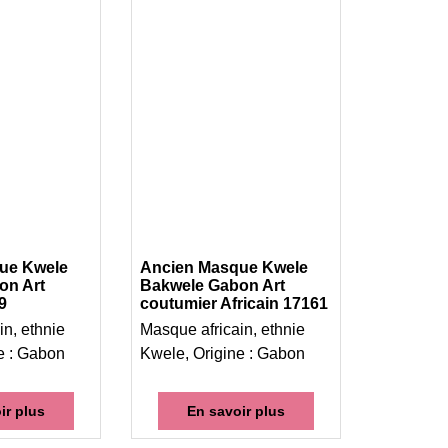
ue Kwele
Ancien Masque Kwele
on Art
Bakwele Gabon Art
9
coutumier Africain 17161
in, ethnie
Masque africain, ethnie
e : Gabon
Kwele, Origine : Gabon
ir plus
En savoir plus