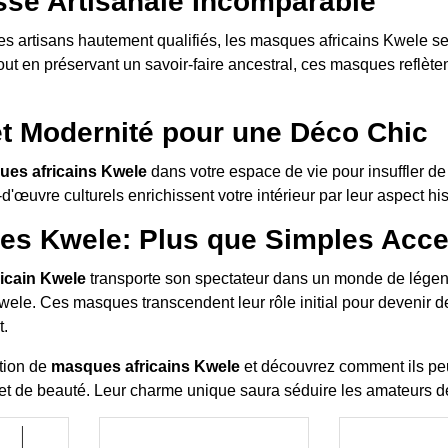
se Artisanale Incomparable
s artisans hautement qualifiés, les masques africains Kwele se 
out en préservant un savoir-faire ancestral, ces masques reflètent
t Modernité pour une Déco Chic
es africains Kwele
dans votre espace de vie pour insuffler de
-d'œuvre culturels enrichissent votre intérieur par leur aspect hi
s Kwele: Plus que Simples Acces
icain Kwele
transporte son spectateur dans un monde de légende
wele. Ces masques transcendent leur rôle initial pour devenir d
t.
tion de
masques africains Kwele
et découvrez comment ils pe
 et de beauté. Leur charme unique saura séduire les amateurs de