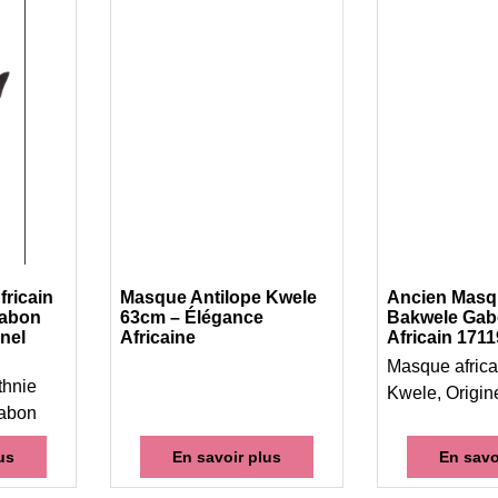
ricain
Masque Antilope Kwele
Ancien Masq
Gabon
63cm – Élégance
Bakwele Gab
nnel
Africaine
Africain 1711
Masque africa
thnie
Kwele, Origin
Gabon
us
En savoir plus
En savo