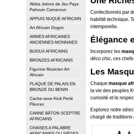
Une Riches
Abbia Jetons de Jeu Pays
Pahouin Cameroun
Confectionnés par de
APPUIS NUQUE AFRICAIN
habilité technique. T
intemporelle.
Art Africain Dogon
ARMES AFRICAINES
Élégance e
ANCIENNES-MONNAIES
BIJOUX AFRICAINS
Incorporez les
masqu
déco chic
, ces chefs
BRONZES AFRICAINS
Figurine Musicien Art
Les Masque
Africain
Chaque
masque afr
PLAQUE DE PALAIS EN
BRONZE DU BENIN
la vie des peuples K
curiosité et le respec
Cache-sexe Kirdi Perlé
Pikuran
Explorez notre sélec
CANNE BÂTON SCEPTRE
chargé de traditions
AFRICAINS
CHAISES A PALABRE
AFRICAINES OU SIÈGES