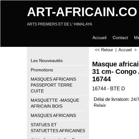
ART-AFRICAIN.CO
ARTS PREMIERS ET DE L' HIMALAYA
Accueil
Contact
Me
<< Retour
|
Accueil
Les Nouveautés
Masque africa
Promotions
31 cm- Congo 
16744
MASQUES AFRICAINS
PASSEPORT TERRE
16744 - BTE D
CUITE
Délai de livraison:
24/
MASQUETTE -MASQUE
Relais
AFRICAIN BOIS
MASQUES AFRICAINS
STATUES ET
STATUETTES AFRICAINES