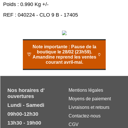
Poids : 0.990 Kg +/-
REF : 040224 - CLO 9 B - 17405
Note importante :
Pause de la
boutique le 28/02 (23h59).
🦒
🏺
Amandine reprend les ventes
courant avril-mai.
Nos horaires d'
Mentions légales
ouvertures
Moyens de paiement
Lundi - Samedi
Livraisons et retours
09h00-12h30
Contactez-nous
13h30 - 19h00
CGV